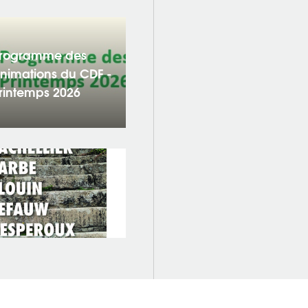
rogramme des
nimations du CDF -
rintemps 2026