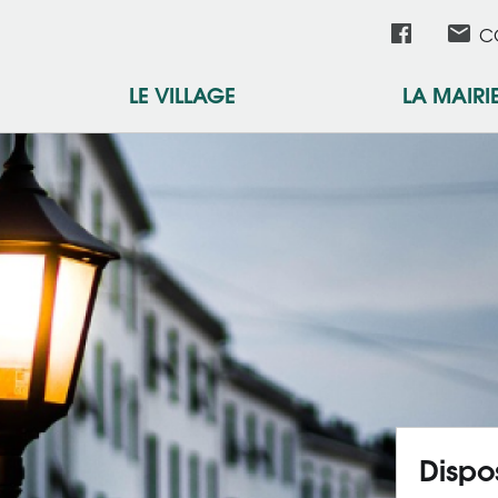
Aller
Rése
C
au
contenu
LE VILLAGE
LA MAIRI
socia
principal
Dispos