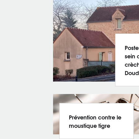
Poste
sein 
crèch
Doud
Prévention contre le
moustique tigre