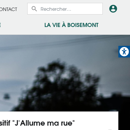
aux
En
ONTACT
E
LA VIE À BOISEMONT
ux
tête
-
Op
Con
itif "J'Allume ma rue"