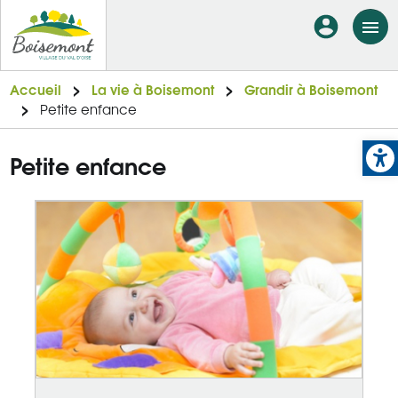
Aller
En-
au
tête
contenu
principal
-
Accueil
La vie à Boisemont
Grandir à Boisemont
Petite enfance
Connexi
Op
Petite enfance