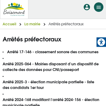
Aller
En-
au
tête
contenu
principal
-
Accueil
La mairie
Arrêtés préfectoraux
Connexi
Op
Arrêtés préfectoraux
Arrêté 17-146 - classement sonore des communes
Arrêté 2025-064 - Mairies disposant d'un dispositif de
collecte des données pour CNI/passeport
Arrêté 2025-3 - élection municipale partielle - liste
des candidats 1er tour
Arrêté 2024-168 modifiant l'arrêté 2024-156 - élection
municipale partielle