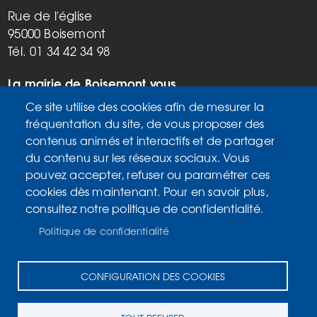
Rue de l'église
95000 Boisemont
Tél. 01 34 42 34 98
La mairie de Boisemont vous
accueille :
Ce site utilise des cookies afin de mesurer la
Mardi, vendredi de 9h à 12h et de
fréquentation du site, de vous proposer des
14h à 17h
contenus animés et interactifs et de partager
Mercredi de 14h à 17h
du contenu sur les réseaux sociaux. Vous
Samedi de 9h à 12h
pouvez accepter, refuser ou paramétrer ces
cookies dès maintenant. Pour en savoir plus,
consultez notre politique de confidentialité.
Accueil
MENU
Plan du site
PIED
Politique de confidentialité
Mentions légales
DE
Données personnelles
PAGE
CONFIGURATION DES COOKIES
Accessibilité : Non conforme
Cookies