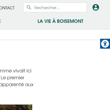
x
En-
ONTACT
x
tête
E
LA VIE À BOISEMONT
-
Op
Conn
omme vivait ici
. Le premier
t apparenté aux