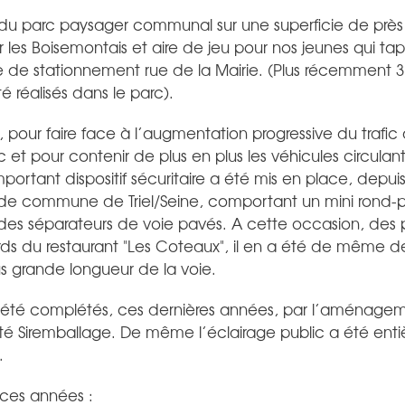
parc paysager communal sur une superficie de près 
les Boisemontais et aire de jeu pour nos jeunes qui tapen
 de stationnement rue de la Mairie. (Plus récemment 3 
 réalisés dans le parc).
pour faire face à l’augmentation progressive du trafi
 et pour contenir de plus en plus les véhicules circulant
mportant dispositif sécuritaire a été mis en place, depu
e de commune de Triel/Seine, comportant un mini rond-poi
 des séparateurs de voie pavés. A cette occasion, des 
rds du restaurant "Les Coteaux", il en a été de même d
plus grande longueur de la voie.
 été complétés, ces dernières années, par l’aménagem
été Siremballage. De même l’éclairage public a été ent
.
 ces années :