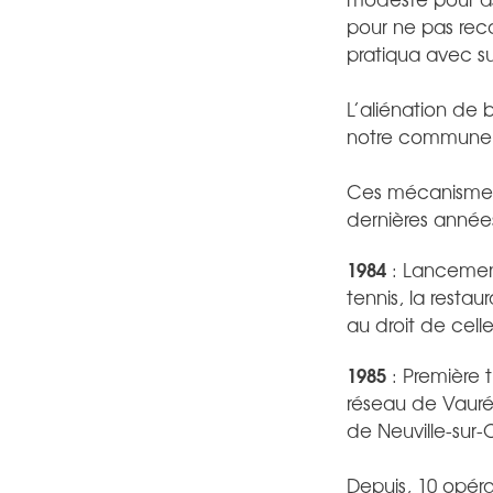
pour ne pas recou
pratiqua avec su
L’aliénation de 
notre commune
Ces mécanismes f
dernières année
1984
: Lancement
tennis, la resta
au droit de celle
1985
: Première 
réseau de Vauréa
de Neuville-sur-
Depuis, 10 opéra