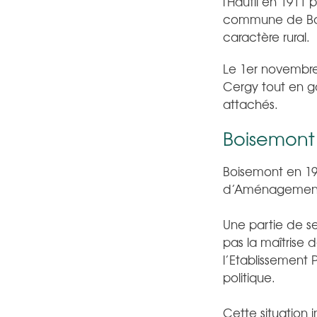
l'Hautil en 1911
commune de Bois
caractère rural.
Le 1er novembre
Cergy tout en ga
attachés.
Boisemont
Boisemont en 1
d’Aménagement (
Une partie de ses
pas la maîtrise 
l’Etablissement 
politique.
Cette situation 