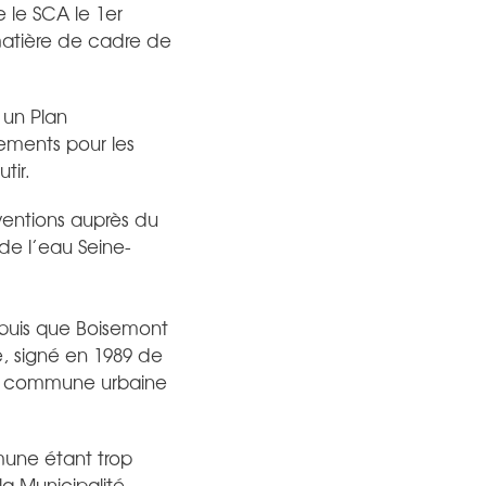
 le SCA le 1er
 matière de cadre de
r un Plan
ements pour les
tir.
bventions auprès du
de l’eau Seine-
epuis que Boisemont
, signé en 1989 de
ne commune urbaine
une étant trop
a Municipalité,