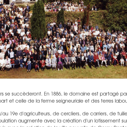
urs se succèderont. En 1886, le domaine est partagé pa
rt et celle de la ferme seigneuriale et des terres labou
 19e d'agriculteurs, de cercliers, de carriers, de tuilie
pulation augmente avec la création d'un lotissement su