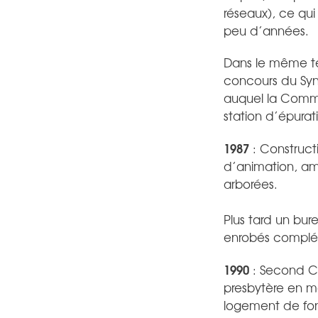
réseaux), ce qui
peu d’années.
Dans le même tem
concours du Syn
auquel la Commun
station d’épurati
1987
: Construct
d’animation, am
arborées.
Plus tard un bur
enrobés compléte
1990
: Second Con
presbytère en ma
logement de fon