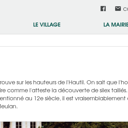
Aller
Réseau
C
au
contenu
sociau
LE VILLAGE
LA MAIRI
principal
ouve sur les hauteurs de l'Hautil. On sait que l'h
ire comme l'atteste la découverte de silex taillés
entionné au 12e siècle, il est vraisemblablemen
eulan.