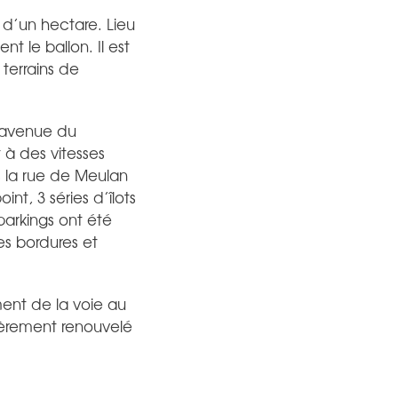
d’un hectare. Lieu
t le ballon. Il est
terrains de
c avenue du
 à des vitesses
is la rue de Meulan
nt, 3 séries d’îlots
parkings ont été
es bordures et
ent de la voie au
ièrement renouvelé