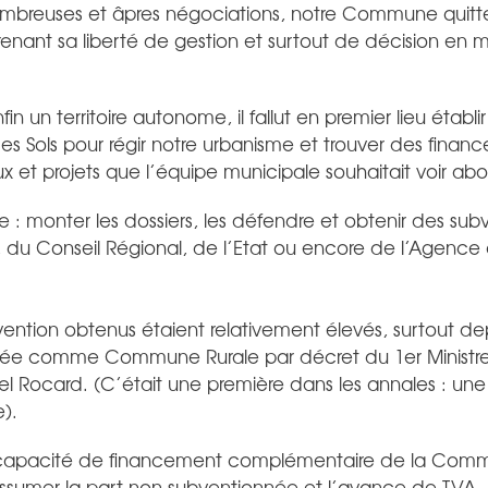
ombreuses et âpres négociations, notre Commune quitte
prenant sa liberté de gestion et surtout de décision en
n un territoire autonome, il fallut en premier lieu établi
 Sols pour régir notre urbanisme et trouver des financ
 et projets que l’équipe municipale souhaitait voir abou
e : monter les dossiers, les défendre et obtenir des su
 du Conseil Régional, de l’Etat ou encore de l’Agence 
vention obtenus étaient relativement élevés, surtout d
ssée comme Commune Rurale par décret du 1er Ministre
el Rocard. (C’était une première dans les annales : u
).
 capacité de financement complémentaire de la Comm
sumer la part non subventionnée et l’avance de TVA, l