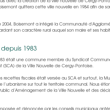
 puis avec la création de la ville nouvelle de Cergy-Ponto
emont quittera cette ville nouvelle en 1984 afin de s
 2004, Boisemont a intégré la Communauté d'Agglomé
rdant son caractère rural auquel son maire et ses habit
 depuis 1983
983 était une commune membre du Syndicat Communa
SCA) de la Ville Nouvelle de Cergy-Pontoise.
 recettes fiscales était versée au SCA et surtout, la Mun
de l’urbanisme sur tout le territoire communal. Nous ét
Public d’Aménagement de la Ville Nouvelle et des décis
imposée et dénoncée par les conseils municipaux antéri