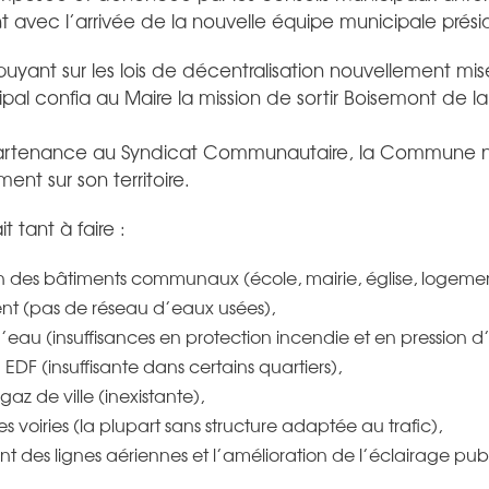
avec l’arrivée de la nouvelle équipe municipale prés
puyant sur les lois de décentralisation nouvellement mis
ipal confia au Maire la mission de sortir Boisemont de la
artenance au Syndicat Communautaire, la Commune n’a
nt sur son territoire.
it tant à faire :
on des bâtiments communaux (école, mairie, église, logemen
ent (pas de réseau d’eaux usées),
’eau (insuffisances en protection incendie et en pression d
 EDF (insuffisante dans certains quartiers),
z de ville (inexistante),
es voiries (la plupart sans structure adaptée au trafic),
t des lignes aériennes et l’amélioration de l’éclairage publ