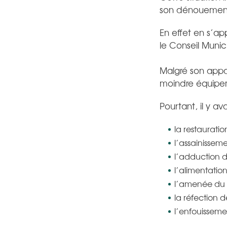
son dénouement 
En effet en s’ap
le Conseil Munic
Malgré son app
moindre équipeme
Pourtant, il y ava
la restaurati
l’assainissem
l’adduction d
l’alimentation
l’amenée du ga
la réfection d
l’enfouissemen