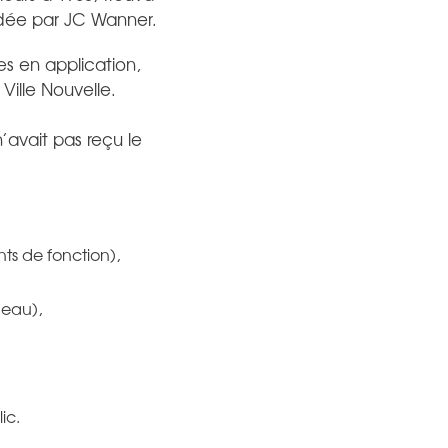
idée par JC Wanner.
es en application,
 Ville Nouvelle.
vait pas reçu le
ts de fonction),
’eau),
ic.