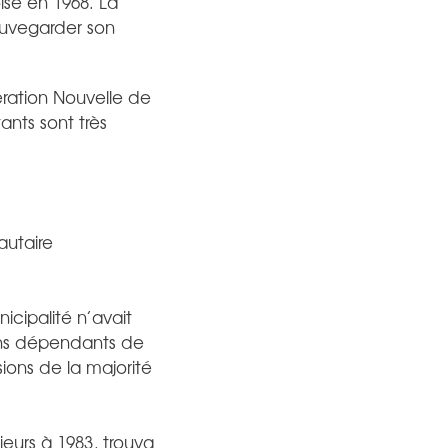
ise en 1968. La
auvegarder son
ration Nouvelle de
ants sont très
utaire
icipalité n’avait
ions dépendants de
ions de la majorité
eurs à 1983, trouva