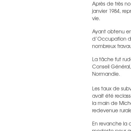
Après de très n
janvier 1984, re
vie.
Ayant obtenu enfi
d’Occupation des
nombreux travaux
La tâche fut rud
Conseil Général,
Normandie.
Les taux de sub
avait été recla
la main de Mich
redevenue rurale
En revanche la
modeste pour as