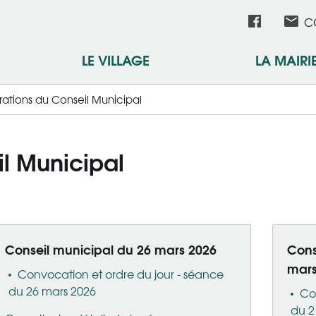
Aller
Réseau
C
au
contenu
sociau
LE VILLAGE
LA MAIRI
principal
rations du Conseil Municipal
il Municipal
Conseil municipal du 26 mars 2026
Cons
mars
Convocation et ordre du jour - séance
du 26 mars 2026
Co
du 2