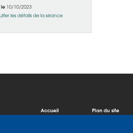
 le
10/10/2023
lter les détails de la séance
Accueil
Plan du site
MENU
Mentions légales
Données
PIED
personnelles