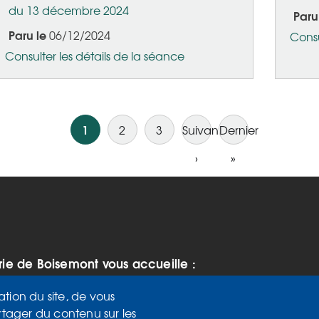
du 13 décembre 2024
Paru
Paru le
06/12/2024
Consu
Consulter les détails de la séance
1
2
3
Suivant
Dernier
›
Page
»
Dernière
suivante
page
rie de Boisemont vous accueille :
 vendredi de 9h à 12h et de 14h à
ation du site, de vous
rtager du contenu sur les
di de 14h à 17h