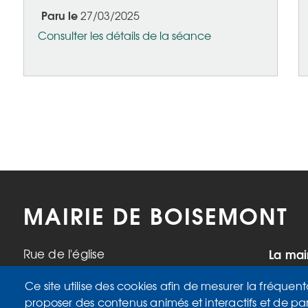
Paru le
27/03/2025
Consulter les détails de la séance
Pagination
MAIRIE DE BOISEMONT
La mai
Rue de l'église
95000 Boisemont
Mardi,
Ce site utilise des cookies afin de mesurer la fréquent
Tél. 01 34 42 34 98
17h
proposer des contenus animés et interactifs et de pa
Mercre