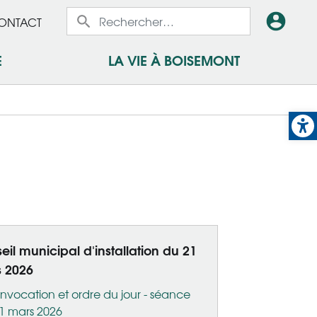
x
En-
ONTACT
x
tête
E
LA VIE À BOISEMONT
-
Op
Conn
eil municipal d'installation du 21
 2026
nvocation et ordre du jour - séance
1 mars 2026