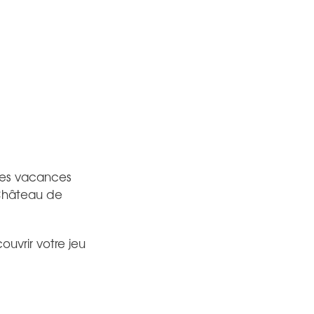
 les vacances
 Château de
uvrir votre jeu