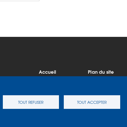
Accueil
Plan du site
MENU
Mentions légales
Données
PIED
personnelles
Accessibilité : Non
Cookies
DE
conforme
TOUT REFUSER
TOUT ACCEPTER
Contact
S'identifier
PAGE