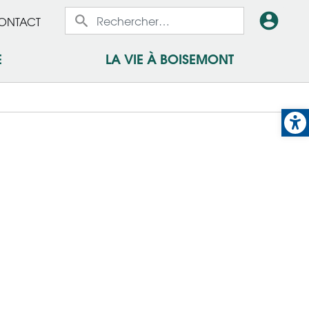
x
En-
ONTACT
x
tête
E
LA VIE À BOISEMONT
-
Op
Conn