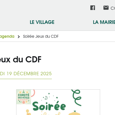
Aller
Réseau
C
au
contenu
sociau
LE VILLAGE
LA MAIRI
principal
l'agenda
Soirée Jeux du CDF
eux du CDF
DI 19 DÉCEMBRE 2025