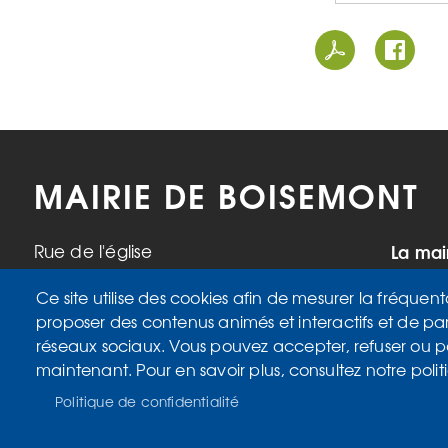
MAIRIE DE BOISEMONT
La mai
Rue de l'église
95000 Boisemont
Mardi,
Ce site utilise des cookies afin de mesurer la fréquent
Tél. 01 34 42 34 98
17h
proposer des contenus animés et interactifs et de pa
Mercre
réseaux sociaux. Vous pouvez accepter, refuser ou 
Samedi
maintenant. Pour en savoir plus, consultez notre polit
Politique de confidentialité