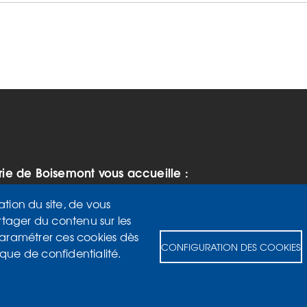
rie de Boisemont vous accueille :
 vendredi de 9h à 12h et de 14h à
ation du site, de vous
rtager du contenu sur les
di de 14h à 17h
paramétrer ces cookies dès
 de 9h à 12h
CONFIGURATION DES COOKIES
ique de confidentialité.