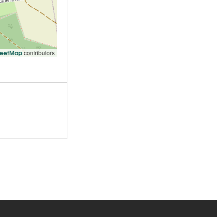
reetMap
contributors