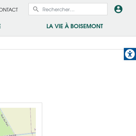
x
En-
ONTACT
x
tête
E
LA VIE À BOISEMONT
-
Op
Conn