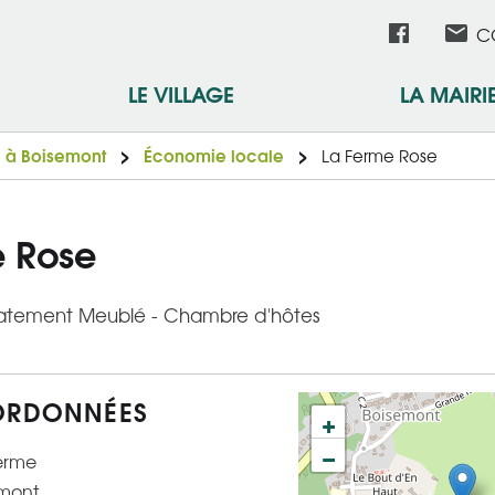
Aller
Réseau
C
au
contenu
sociau
LE VILLAGE
LA MAIRI
principal
e à Boisemont
Économie locale
La Ferme Rose
e Rose
patement Meublé - Chambre d'hôtes
RDONNÉES
+
−
erme
emont