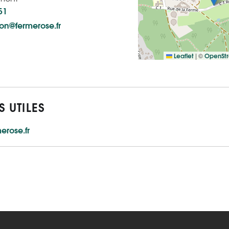
51
on@fermerose.fr
Leaflet
OpenSt
|
©
S UTILES
erose.fr