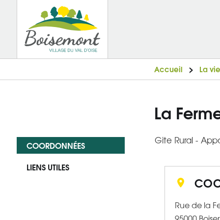
Accueil
La vi
La Ferm
Gite Rural - Ap
COORDONNÉES
LIENS UTILES
COO
Rue de la F
95000
Bois