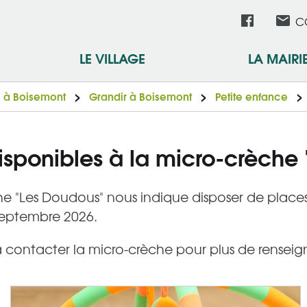
Aller
Réseau
C
au
contenu
sociau
LE VILLAGE
LA MAIRI
principal
e à Boisemont
Grandir à Boisemont
Petite enfance
isponibles à la micro-crèche
e "Les Doudous" nous indique disposer de places
septembre 2026.
à contacter la micro-crèche pour plus de rensei