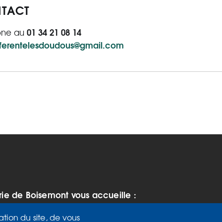
TACT
01 34 21 08 14
one au
eferentelesdoudous@gmail.com
rie de Boisemont vous accueille :
 vendredi de 9h à 12h et de 14h à
ation du site, de vous