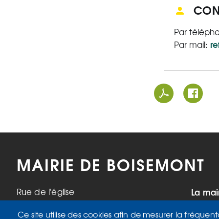
CON
Par téléph
r
Par mail:
MAIRIE DE BOISEMONT
La mai
Rue de l'église
95000 Boisemont
Mardi,
Ce site utilise des cookies afin de mesurer la fréquent
Tél. 01 34 42 34 98
17h