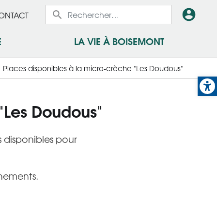
x
En-
ONTACT
x
tête
E
LA VIE À BOISEMONT
-
Places disponibles à la micro-crèche "Les Doudous"
Op
Conn
 "Les Doudous"
 disponibles pour
gnements.