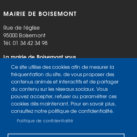
MAIRIE DE BOISEMONT
Rue de l'église
95000 Boisemont
Tél. 01 34 42 34 98
La mairie de Boisemont vous
accueille :
Ce site utilise des cookies afin de mesurer la
Mardi, vendredi de 9h à 12h et de
fréquentation du site, de vous proposer des
14h à 17h
contenus animés et interactifs et de partager
Mercredi de 14h à 17h
du contenu sur les réseaux sociaux. Vous
Samedi de 9h à 12h
pouvez accepter, refuser ou paramétrer ces
cookies dès maintenant. Pour en savoir plus,
consultez notre politique de confidentialité.
Accueil
MENU
Plan du site
PIED
Politique de confidentialité
Mentions légales
DE