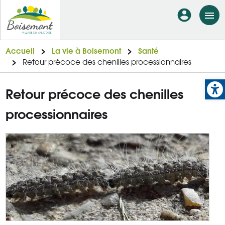
Aller
En-
au
tête
contenu
principal
-
Accueil
La vie à Boisemont
Santé
Retour précoce des chenilles processionnaires
Connexi
Op
Retour précoce des chenilles
processionnaires