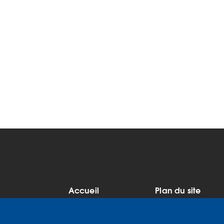
Accueil
Plan du site
MENU
Mentions légales
Données
PIED
personnelles