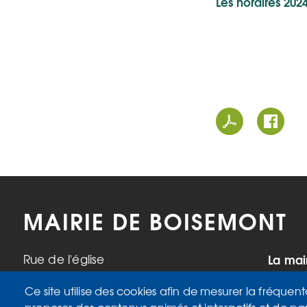
Les horaires 202
MAIRIE DE BOISEMONT
La mai
Rue de l'église
95000 Boisemont
Mardi,
Ce site utilise des cookies afin de mesurer la fréquent
Tél. 01 34 42 34 98
17h