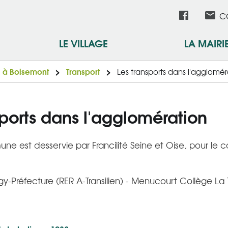
Aller
Réseau
C
au
contenu
sociau
LE VILLAGE
LA MAIRI
principal
e à Boisemont
Transport
Les transports dans l'agglomér
sports dans l'agglomération
ne est desservie par Francilité Seine et Oise, pour le 
gy-Préfecture (RER A-Transilien) - Menucourt Collège La T