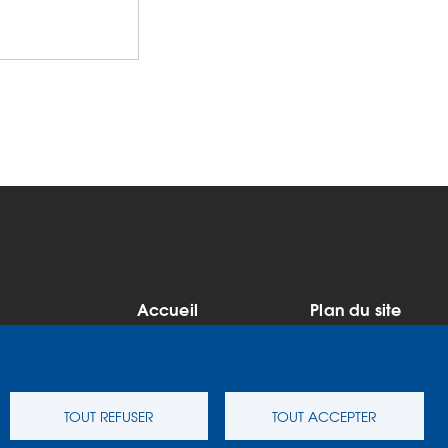
Accueil
Plan du site
MENU
Mentions légales
Données
PIED
personnelles
Accessibilité : Non
Cookies
DE
conforme
TOUT REFUSER
TOUT ACCEPTER
Contact
S'identifier