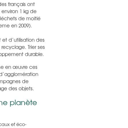
es français ont
environ 1 kg de
 déchets de moitié
deme en 2009).
 et d’utilisation des
recyclage. Trier ses
loppement durable.
ise en œuvre ces
 d’agglomération
campagnes de
lage des objets.
une planète
ocaux et éco-