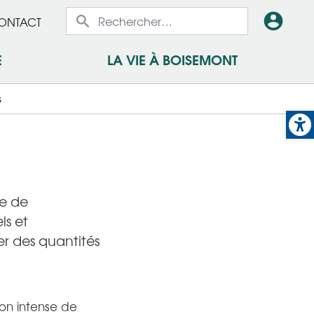
x
En-
ONTACT
x
tête
E
LA VIE À BOISEMONT
-
s
Op
Conn
e de
ls et
er des quantités
on intense de