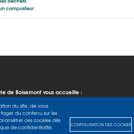
 ses déchets
 un composteur
rie de Boisemont vous accueille :
 vendredi de 9h à 12h et de 14h à
ation du site, de vous
rtager du contenu sur les
di de 14h à 17h
paramétrer ces cookies dès
 de 9h à 12h
CONFIGURATION DES COOKIES
ique de confidentialité.