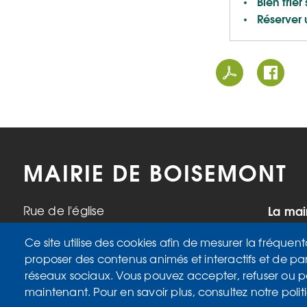
Bien trier
Réserver
MAIRIE DE BOISEMONT
La mai
Rue de l'église
95000 Boisemont
Mardi,
Ce site utilise des cookies afin de mesurer la fréquent
Tél. 01 34 42 34 98
17h
proposer des contenus animés et interactifs et de pa
Mercre
réseaux sociaux. Vous pouvez accepter, refuser ou 
Samedi
maintenant. Pour en savoir plus, consultez notre polit