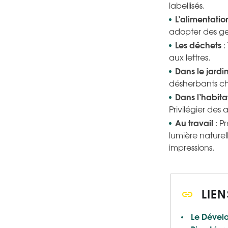
labellisés.
L’alimentatio
adopter des ges
Les déchets
:
aux lettres.
Dans le jardi
désherbants chi
Dans l’habita
Privilégier des
Au travail
: Pr
lumière naturel
impressions.
LIEN
Le Dévelo