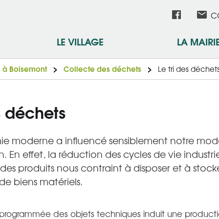
Aller
Réseau
C
au
contenu
sociau
LE VILLAGE
LA MAIRI
principal
e à Boisemont
Collecte des déchets
Le tri des déchet
es déchets
e moderne a influencé sensiblement notre mod
En effet, la réduction des cycles de vie industrie
s produits nous contraint à disposer et à stock
e biens matériels.
programmée des objets techniques induit une producti