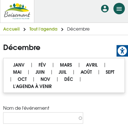
Aller
En-
au
tête
contenu
principal
-
Accueil
Tout l'agenda
Décembre
Connexi
Op
Décembre
JANV
|
FÉV
|
MARS
|
AVRIL
|
MAI
|
JUIN
|
JUIL
|
AOÛT
|
SEPT
|
OCT
|
NOV
|
DÉC
|
L'AGENDA À VENIR
Nom de l'événement