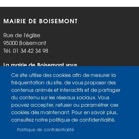
MAIRIE DE BOISEMONT
Rue de l'église
95000 Boisemont
Tél. 01 34 42 34 98
La mairie de Boisemont vous
accueille :
Ce site utilise des cookies afin de mesurer la
Mardi, vendredi de 9h à 12h et de
fréquentation du site, de vous proposer des
14h à 17h
contenus animés et interactifs et de partager
Mercredi de 14h à 17h
du contenu sur les réseaux sociaux. Vous
Samedi de 9h à 12h
pouvez accepter, refuser ou paramétrer ces
cookies dès maintenant. Pour en savoir plus,
consultez notre politique de confidentialité.
Accueil
MENU
Plan du site
PIED
Politique de confidentialité
Mentions légales